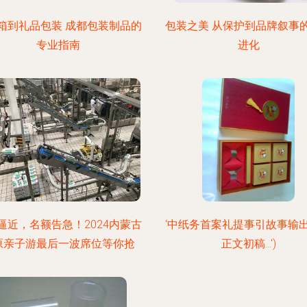
箱到礼品包装 成都包装制品的
包装之美 从保护到品牌叙事
专业指南
进化
逼近，名额告急！2024内蒙古
‘中纸务首案礼提事引故事输
原亲子游最后一波席位等你抢
正文初稿...')