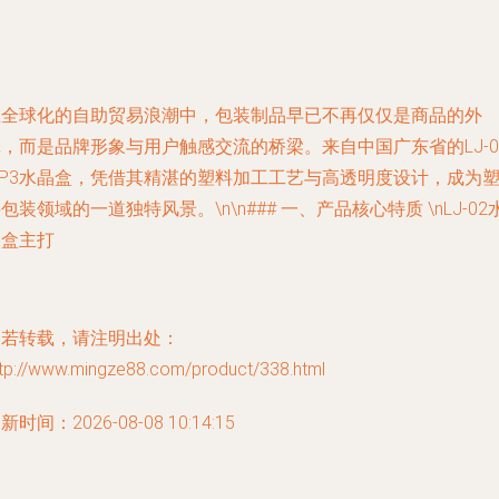
在全球化的自助贸易浪潮中，包装制品早已不再仅仅是商品的外
，而是品牌形象与用户触感交流的桥梁。来自中国广东省的LJ-0
MP3水晶盒，凭借其精湛的塑料加工工艺与高透明度设计，成为
包装领域的一道独特风景。\n\n### 一、产品核心特质 \nLJ-02
晶盒主打
如若转载，请注明出处：
ttp://www.mingze88.com/product/338.html
新时间：2026-08-08 10:14:15