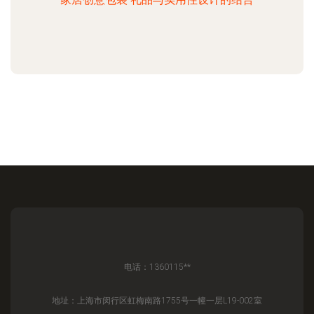
电话：1360115**
地址：上海市闵行区虹梅南路1755号一幢一层L19-002室