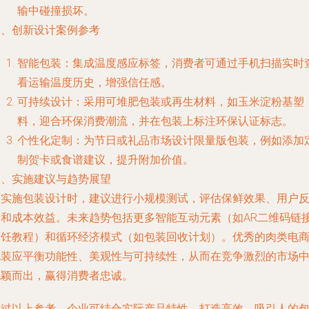
输中碰撞损坏。
三、创新设计案例参考
智能包装：集成温度感应标签，消费者可通过手机扫描实时
看运输温度历史，增强信任感。
可持续设计：采用可堆肥包装或再生材料，如玉米淀粉基塑
料，迎合环保消费潮流，并在包装上标注环保认证标志。
个性化定制：为节日或礼品市场设计限量版包装，例如添加
制贺卡或食谱建议，提升附加价值。
四、实施建议与趋势展望
在实施包装设计时，建议进行小规模测试，评估保鲜效果、用户
馈和成本效益。未来趋势包括更多智能互动元素（如AR二维码链
烹饪教程）和循环经济模式（如包装回收计划）。优秀的肉类电
包装应平衡功能性、美观性与可持续性，从而在竞争激烈的市场
脱颖而出，赢得消费者忠诚。
通过以上参考，企业可结合实际产品特性，打造高效、吸引人的